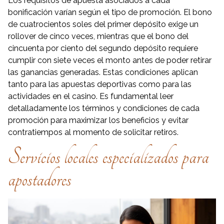
Los requisitos de apuesta asociados a cada
bonificación varían según el tipo de promoción. El bono
de cuatrocientos soles del primer depósito exige un
rollover de cinco veces, mientras que el bono del
cincuenta por ciento del segundo depósito requiere
cumplir con siete veces el monto antes de poder retirar
las ganancias generadas. Estas condiciones aplican
tanto para las apuestas deportivas como para las
actividades en el casino. Es fundamental leer
detalladamente los términos y condiciones de cada
promoción para maximizar los beneficios y evitar
contratiempos al momento de solicitar retiros.
Servicios locales especializados para
apostadores