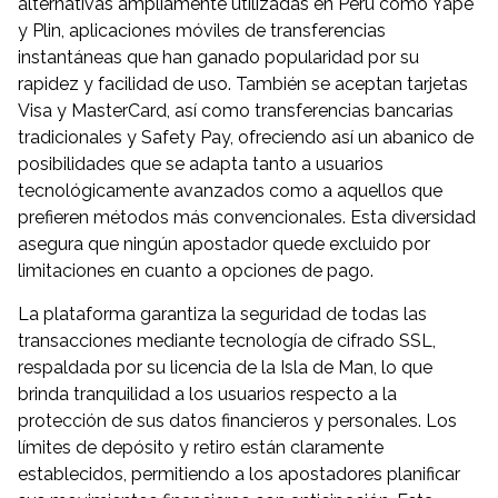
alternativas ampliamente utilizadas en Perú como Yape
y Plin, aplicaciones móviles de transferencias
instantáneas que han ganado popularidad por su
rapidez y facilidad de uso. También se aceptan tarjetas
Visa y MasterCard, así como transferencias bancarias
tradicionales y Safety Pay, ofreciendo así un abanico de
posibilidades que se adapta tanto a usuarios
tecnológicamente avanzados como a aquellos que
prefieren métodos más convencionales. Esta diversidad
asegura que ningún apostador quede excluido por
limitaciones en cuanto a opciones de pago.
La plataforma garantiza la seguridad de todas las
transacciones mediante tecnología de cifrado SSL,
respaldada por su licencia de la Isla de Man, lo que
brinda tranquilidad a los usuarios respecto a la
protección de sus datos financieros y personales. Los
límites de depósito y retiro están claramente
establecidos, permitiendo a los apostadores planificar