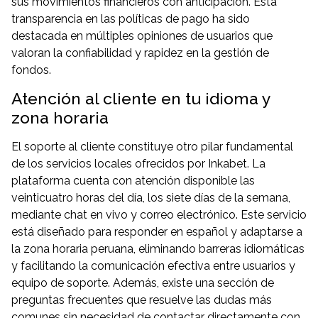
sus movimientos financieros con anticipación. Esta
transparencia en las políticas de pago ha sido
destacada en múltiples opiniones de usuarios que
valoran la confiabilidad y rapidez en la gestión de
fondos.
Atención al cliente en tu idioma y
zona horaria
El soporte al cliente constituye otro pilar fundamental
de los servicios locales ofrecidos por Inkabet. La
plataforma cuenta con atención disponible las
veinticuatro horas del día, los siete días de la semana,
mediante chat en vivo y correo electrónico. Este servicio
está diseñado para responder en español y adaptarse a
la zona horaria peruana, eliminando barreras idiomáticas
y facilitando la comunicación efectiva entre usuarios y
equipo de soporte. Además, existe una sección de
preguntas frecuentes que resuelve las dudas más
comunes sin necesidad de contactar directamente con