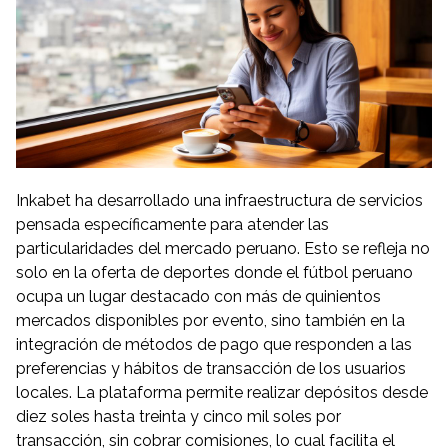
Inkabet ha desarrollado una infraestructura de servicios
pensada específicamente para atender las
particularidades del mercado peruano. Esto se refleja no
solo en la oferta de deportes donde el fútbol peruano
ocupa un lugar destacado con más de quinientos
mercados disponibles por evento, sino también en la
integración de métodos de pago que responden a las
preferencias y hábitos de transacción de los usuarios
locales. La plataforma permite realizar depósitos desde
diez soles hasta treinta y cinco mil soles por
transacción, sin cobrar comisiones, lo cual facilita el